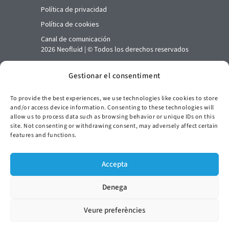
Política de privacidad
Política de cookies
Canal de comunicación
2026 Neofluid | © Todos los derechos reservados
NEOFLUID
Gestionar el consentiment
Pol. Ind. Bufalvent C/ Narcís Monturiol, 10
08243 Manresa
To provide the best experiences, we use technologies like cookies to store
and/or access device information. Consenting to these technologies will
+34 938 744 151
allow us to process data such as browsing behavior or unique IDs on this
neofluid@neofluid.com
site. Not consenting or withdrawing consent, may adversely affect certain
features and functions.
Accepta
Denega
Veure preferències